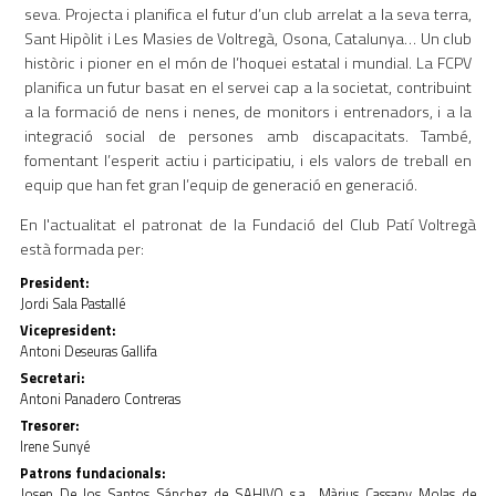
seva. Projecta i planifica el futur d’un club arrelat a la seva terra,
Sant Hipòlit i Les Masies de Voltregà, Osona, Catalunya… Un club
històric i pioner en el món de l’hoquei estatal i mundial. La FCPV
planifica un futur basat en el servei cap a la societat, contribuint
a la formació de nens i nenes, de monitors i entrenadors, i a la
integració social de persones amb discapacitats. També,
fomentant l’esperit actiu i participatiu, i els valors de treball en
equip que han fet gran l’equip de generació en generació.
En l'actualitat el patronat de la Fundació del Club Patí Voltregà
està formada per:
President:
Jordi Sala Pastallé
Vicepresident:
Antoni Deseuras Gallifa
Secretari:
Antoni Panadero Contreras
Tresorer:
Irene Sunyé
Patrons fundacionals:
Josep De los Santos Sánchez de SAHIVO s.a., Màrius Cassany Molas de