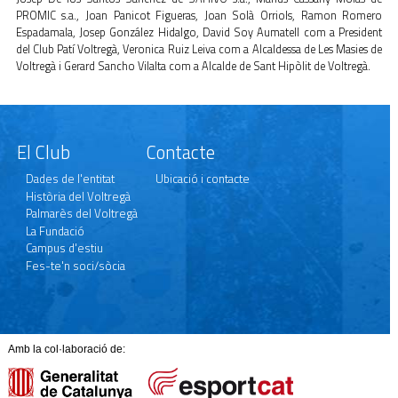
PROMIC s.a., Joan Panicot Figueras, Joan Solà Orriols, Ramon Romero
Espadamala, Josep González Hidalgo, David Soy Aumatell com a President
del Club Patí Voltregà, Veronica Ruiz Leiva com a Alcaldessa de Les Masies de
Voltregà i Gerard Sancho Vilalta com a Alcalde de Sant Hipòlit de Voltregà.
El Club
Contacte
Dades de l'entitat
Ubicació i contacte
Història del Voltregà
Palmarès del Voltregà
La Fundació
Campus d'estiu
Fes-te'n soci/sòcia
Amb la col·laboració de: