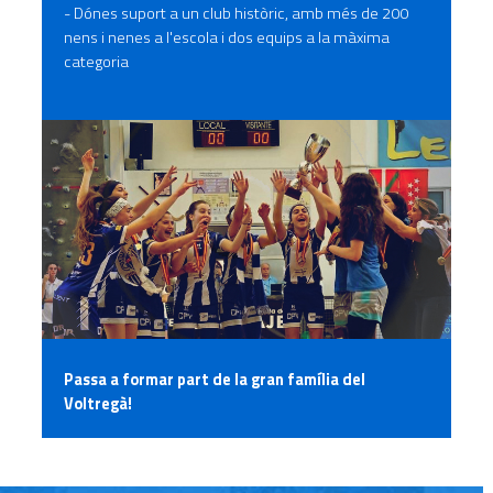
- Dónes suport a un club històric, amb més de 200
nens i nenes a l'escola i dos equips a la màxima
categoria
Passa a formar part de la gran família del
Voltregà!