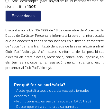
Soci descompte (>65 anys/família numerosa/carnet de
discapacitat)
130€
D'acord amb la Llei 15/1999 de 13 de desembre de Protecció de
Dades de Caràcter Personal, s'informa a la persona interessada
que les dades facilitades seran incloses en el fitxer automatitzat
de "Socis" per a la tramitació derivada de la seva relació amb el
Club Patí Voltregà. Així mateix, s'informa de la possibilitat
d'exercir els drets d'accés, rectificació, cancel·lació i oposició, en
els termes inclosos a la legislació vigent, mitjançant escrit
presentat al Club Patí Voltregà.
Per què fer-se soci/sòcia?
- Accés gratuït a tots els partits (excepte jornades
econòmiques)
- Promocions exclusives per a socis del CP Voltregà
- Descompte en la compra de samarretes