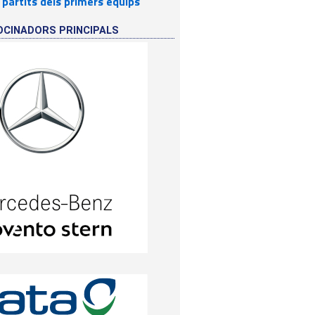
 partits dels primers equips
OCINADORS PRINCIPALS