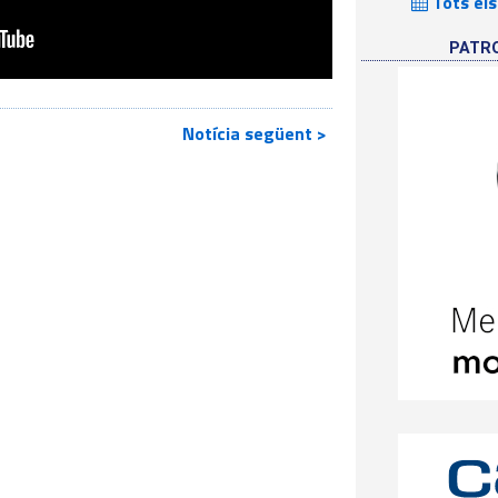
Tots els
PATR
Notícia següent >