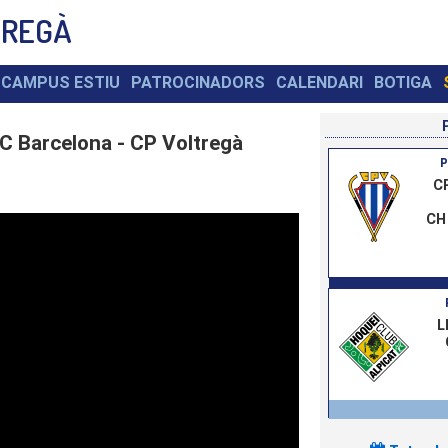
TREGÀ
CAMPUS ESTIU
PATROCINADORS
CALENDARI
BOTIGA
C Barcelona - CP Voltregà
P
C
CH 
L